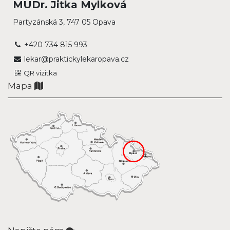
MUDr. Jitka Mylková
Partyzánská 3, 747 05 Opava
+420 734 815 993
lekar@praktickylekaropava.cz
QR vizitka
Mapa