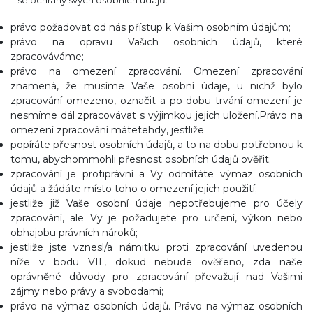
se ochrany svých osobních údajů:
právo požadovat od nás přístup k Vašim osobním údajům;
právo na opravu Vašich osobních údajů, které
zpracováváme;
právo na omezení zpracování. Omezení zpracování
znamená, že musíme Vaše osobní údaje, u nichž bylo
zpracování omezeno, označit a po dobu trvání omezení je
nesmíme dál zpracovávat s výjimkou jejich uložení.Právo na
omezení zpracování mátetehdy, jestliže
popíráte přesnost osobních údajů, a to na dobu potřebnou k
tomu, abychommohli přesnost osobních údajů ověřit;
zpracování je protiprávní a Vy odmítáte výmaz osobních
údajů a žádáte místo toho o omezení jejich použití;
jestliže již Vaše osobní údaje nepotřebujeme pro účely
zpracování, ale Vy je požadujete pro určení, výkon nebo
obhajobu právních nároků;
jestliže jste vznesl/a námitku proti zpracování uvedenou
níže v bodu VII., dokud nebude ověřeno, zda naše
oprávněné důvody pro zpracování převažují nad Vašimi
zájmy nebo právy a svobodami;
právo na výmaz osobních údajů. Právo na výmaz osobních