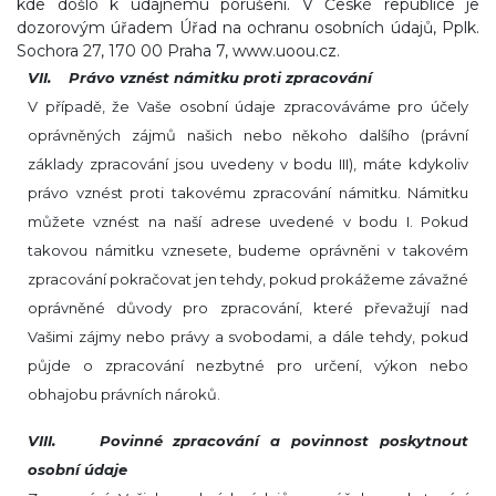
kde došlo k údajnému porušení. V České republice je
dozorovým úřadem Úřad na ochranu osobních údajů, Pplk.
Sochora 27, 170 00 Praha 7, www.uoou.cz.
VII. Právo vznést námitku proti zpracování
V případě, že Vaše osobní údaje zpracováváme pro účely
oprávněných zájmů našich nebo někoho dalšího (právní
základy zpracování jsou uvedeny v bodu III), máte kdykoliv
právo vznést proti takovému zpracování námitku. Námitku
můžete vznést na naší adrese uvedené v bodu I. Pokud
takovou námitku vznesete, budeme oprávněni v takovém
zpracování pokračovat jen tehdy, pokud prokážeme závažné
oprávněné důvody pro zpracování, které převažují nad
Vašimi zájmy nebo právy a svobodami, a dále tehdy, pokud
půjde o zpracování nezbytné pro určení, výkon nebo
obhajobu právních nároků.
VIII. Povinné zpracování a povinnost poskytnout
osobní údaje