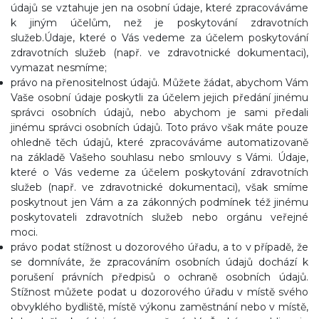
údajů se vztahuje jen na osobní údaje, které zpracováváme
k jiným účelům, než je poskytování zdravotních
služeb.Údaje, které o Vás vedeme za účelem poskytování
zdravotních služeb (např. ve zdravotnické dokumentaci),
vymazat nesmíme;
právo na přenositelnost údajů. Můžete žádat, abychom Vám
Vaše osobní údaje poskytli za účelem jejich předání jinému
správci osobních údajů, nebo abychom je sami předali
jinému správci osobních údajů. Toto právo však máte pouze
ohledně těch údajů, které zpracováváme automatizovaně
na základě Vašeho souhlasu nebo smlouvy s Vámi. Údaje,
které o Vás vedeme za účelem poskytování zdravotních
služeb (např. ve zdravotnické dokumentaci), však smíme
poskytnout jen Vám a za zákonných podmínek též jinému
poskytovateli zdravotních služeb nebo orgánu veřejné
moci.
právo podat stížnost u dozorového úřadu, a to v případě, že
se domníváte, že zpracováním osobních údajů dochází k
porušení právních předpisů o ochraně osobních údajů.
Stížnost můžete podat u dozorového úřadu v místě svého
obvyklého bydliště, místě výkonu zaměstnání nebo v místě,